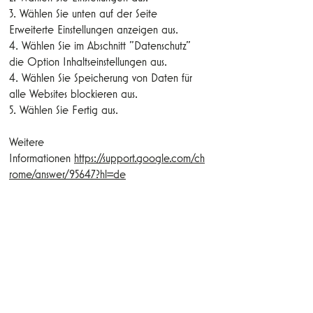
3. Wählen Sie unten auf der Seite
Erweiterte Einstellungen anzeigen aus.
4. Wählen Sie im Abschnitt "Datenschutz"
die Option Inhaltseinstellungen aus.
4. Wählen Sie Speicherung von Daten für
alle Websites blockieren aus.
5. Wählen Sie Fertig aus.
Weitere
Informationen
https://support.google.com/ch
rome/answer/95647?hl=de
Safari
1. Safari öffnen
2. Wählen Sie in der Systemleiste
"Einstellungen" und in dem sich dann
öffnenden Dialogfenster "Datenschutz"
3. Im Abschnitt "Cookies akzeptieren" kann